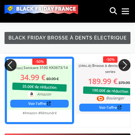
BLACK FRIDAY FRANCE
Menu
BLACK FRIDAY BROSSE À DENTS ÉLECTRIQUE
🔥 TOP DEALS TRIÉS DU BLACK FRIDAY 2025
🚨 DERNIERS DEALS XXL DU BLACK FRIDAY
-50%
-50%
🏆 NOTRE TOP 25
Brosse à dents électriqu
[ORAL-B]
Sonicare 3100 HX3673/14
[Philips]
series
34.99 €
📱 TÉLÉPHONIE & INTERNET
189.99 €
69.99 €
379.99 €
📺 ELECTROMÉNAGER / TV / HI-FI
35.00€ de réduction
190.00€ de réduction
Amazon
👚 MODE : VÊTEMENTS & CHAUSSURES
Boulanger
Voir l'offre
🖱 INFORMATIQUE & OBJETS CONNECTÉS
Voir l'offre
#Amazon #Rémunéré
🎮 JEUX VIDÉOS & JOUETS
💄 PARFUMS & PRODUITS DE BEAUTÉ