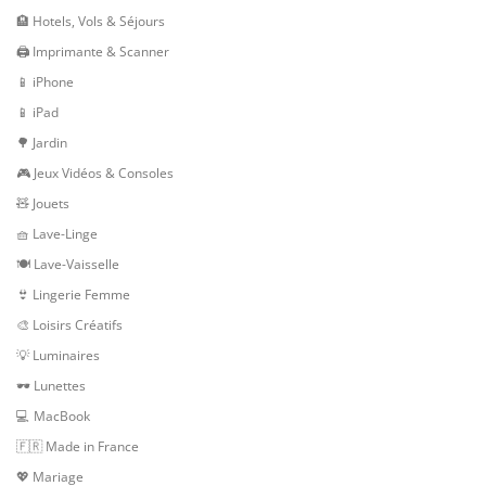
🏨 Hotels, Vols & Séjours
🖨 Imprimante & Scanner
📱 iPhone
📱 iPad
🌳 Jardin
🎮 Jeux Vidéos & Consoles
🧸 Jouets
🧺 Lave-Linge
🍽 Lave-Vaisselle
👙 Lingerie Femme
🎨 Loisirs Créatifs
💡 Luminaires
🕶 Lunettes
💻 MacBook
🇫🇷 Made in France
💖 Mariage