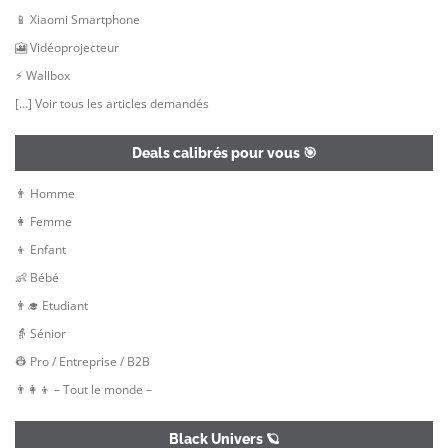
📱 Xiaomi Smartphone
🎦 Vidéoprojecteur
⚡ Wallbox
[…] Voir tous les articles demandés
Deals calibrés pour vous 🎯
👨 Homme
👩 Femme
👦 Enfant
👶 Bébé
👨‍🎓 Etudiant
👵 Sénior
👷‍ Pro / Entreprise / B2B
👨‍👩‍👦 – Tout le monde –
Black Univers 🪐