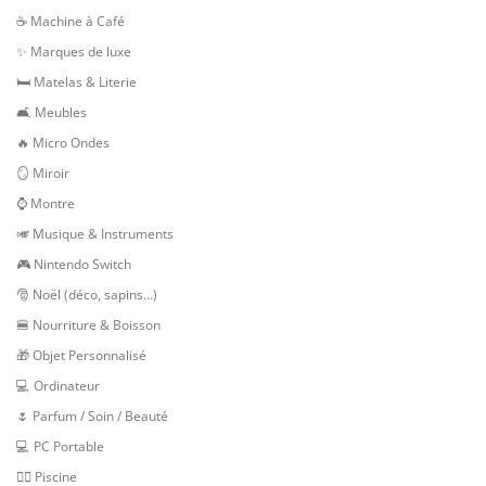
☕ Machine à Café
✨ Marques de luxe
🛏 Matelas & Literie
🛋 Meubles
🔥 Micro Ondes
🪞 Miroir
⌚ Montre
🎺 Musique & Instruments
🎮 Nintendo Switch
🎅 Noël (déco, sapins…)
🍔 Nourriture & Boisson
🎁 Objet Personnalisé
💻 Ordinateur
🌷 Parfum / Soin / Beauté
💻 PC Portable
🏊‍♂️ Piscine