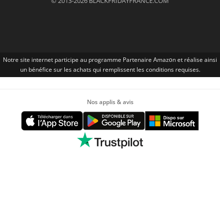
© 2013-2026 BLACKFRIDAYFRANCE.COM
Notre site internet participe au programme Partenaire Αmazοn et réalise ainsi
un bénéfice sur les achats qui remplissent les conditions requises.
Nos applis & avis