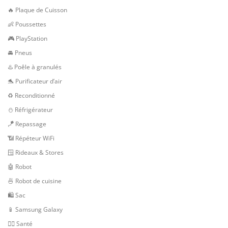
🔥 Plaque de Cuisson
👶 Poussettes
🎮 PlayStation
🚘 Pneus
♨️ Poêle à granulés
🐬 Purificateur d’air
♻️ Reconditionné
⛄ Réfrigérateur
🪁 Repassage
📶 Répéteur WiFi
🪟 Rideaux & Stores
🤖 Robot
🍜 Robot de cuisine
🛍 Sac
📱 Samsung Galaxy
👨‍⚕️ Santé