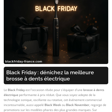
Black Friday : dénichez la meilleure
brosse à dents électrique
Le
Black Friday
est l'occasion rêvée pour s'équiper d'une
brosse à dents
électrique
performante à prix réduit. Que vous soyez adepte de la
technologie sonique, oscillante ou rotative, cet événement commercial
incontournable, aussi appelé
Black Week
ou
Black November
, regorge de
promotions sur les modèles phares des plus grandes marques. Sur