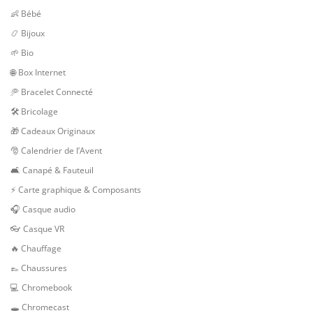
👶 Bébé
📿 Bijoux
🌱 Bio
🌐 Box Internet
🥏 Bracelet Connecté
🛠 Bricolage
🎁 Cadeaux Originaux
🎅 Calendrier de l’Avent
🛋️ Canapé & Fauteuil
⚡ Carte graphique & Composants
🎧 Casque audio
👓 Casque VR
🔥 Chauffage
👞 Chaussures
💻 Chromebook
🕳 Chromecast