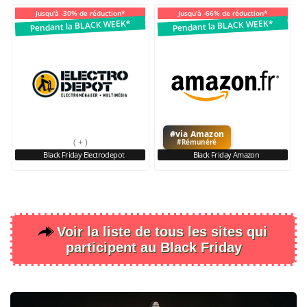
Jusqu'à -30% de réduction*
Jusqu'à -66% de réduction*
Pendant la BLACK WEEK*
Pendant la BLACK WEEK*
#via Amazon
( + )
( + )
#Rémunéré
Black Friday Electrodepot
Black Friday Amazon
Voir la liste de tous les sites qui
participent au Black Friday