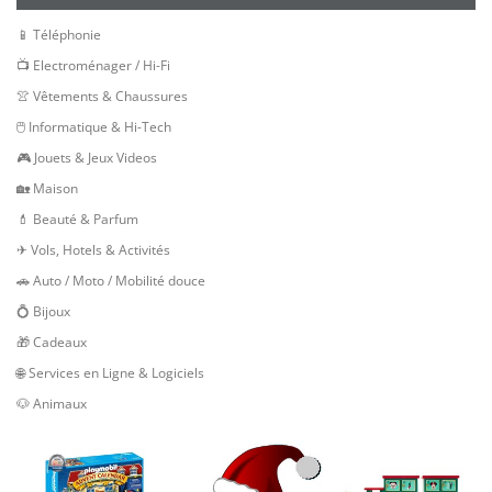
📱 Téléphonie
📺 Electroménager / Hi-Fi
👚 Vêtements & Chaussures
🖱 Informatique & Hi-Tech
🎮 Jouets & Jeux Videos
🏡 Maison
💄 Beauté & Parfum
✈ Vols, Hotels & Activités
🚗 Auto / Moto / Mobilité douce
💍 Bijoux
🎁 Cadeaux
🌐 Services en Ligne & Logiciels
🐶 Animaux