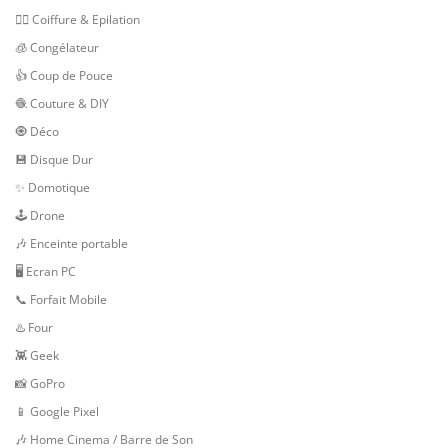
💇‍♀️ Coiffure & Epilation
🧊 Congélateur
👍 Coup de Pouce
🧶 Couture & DIY
🧿 Déco
💾 Disque Dur
✨ Domotique
🕹 Drone
🎶 Enceinte portable
🖥️ Ecran PC
📞 Forfait Mobile
♨️ Four
👾 Geek
📸 GoPro
📱 Google Pixel
🎶 Home Cinema / Barre de Son