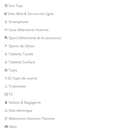
🔞 Sex-Toys
🌐 Sites Web & Service en Ligne
📱 Smartphone
🩲 Sous-Vêtements Homme
🏓 Sport (Vêtements & Accessoires)
🎿 Sports de Glisse
📱 Tablette Tactile
📱 Tablette Surface
🏽 Tapis
🏃🏻 Tapis de course
🛴 Trottinette
📺 TV
🧳 Valises & Bagagerie
🚴 Velo électrique
👗 Vêtements Homme / Femme
🎮 Xbox