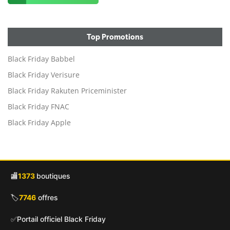
Top Promotions
Black Friday Babbel
Black Friday Verisure
Black Friday Rakuten Priceminister
Black Friday FNAC
Black Friday Apple
🏬
1373
boutiques
🏷️
7746
offres
✅
Portail officiel Black Friday