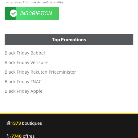
partenaires
Politique de confidentialité
.
Top Promotions
Black Friday Babbel
Black Friday Verisure
Black Friday Rakuten Priceminister
Black Friday FNAC
Black Friday Apple
🏬
1373
boutiques
🏷️
7746
offres