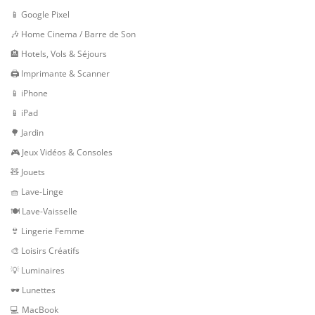
📱 Google Pixel
🎶 Home Cinema / Barre de Son
🏨 Hotels, Vols & Séjours
🖨 Imprimante & Scanner
📱 iPhone
📱 iPad
🌳 Jardin
🎮 Jeux Vidéos & Consoles
🧸 Jouets
🧺 Lave-Linge
🍽 Lave-Vaisselle
👙 Lingerie Femme
🎨 Loisirs Créatifs
💡 Luminaires
🕶 Lunettes
💻 MacBook