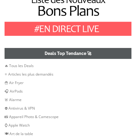
Deals Top Tendance 🚀
🔥 Tous les Deals
⭐ Articles les plus demandés
🍟 Air Fryer
🎧 AirPods
🚨 Alarme
⛔ Antivirus & VPN
📸 Appareil Photo & Camescope
⌚ Apple Watch
🍽 Art de la table