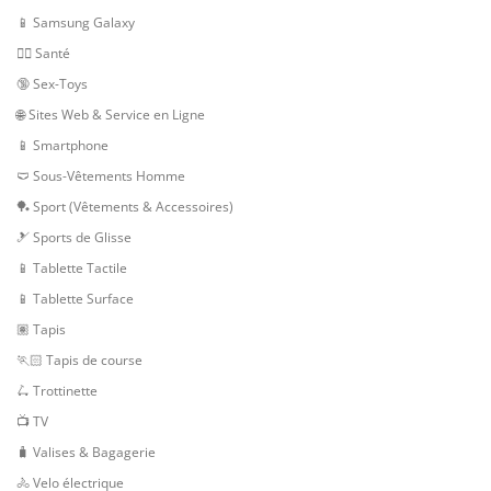
📱 Samsung Galaxy
👨‍⚕️ Santé
🔞 Sex-Toys
🌐 Sites Web & Service en Ligne
📱 Smartphone
🩲 Sous-Vêtements Homme
🏓 Sport (Vêtements & Accessoires)
🎿 Sports de Glisse
📱 Tablette Tactile
📱 Tablette Surface
🏽 Tapis
🏃🏻 Tapis de course
🛴 Trottinette
📺 TV
🧳 Valises & Bagagerie
🚴 Velo électrique