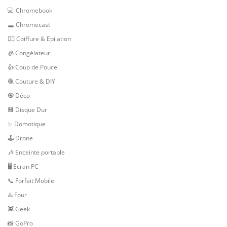
💻 Chromebook
🕳 Chromecast
💇‍♀️ Coiffure & Epilation
🧊 Congélateur
👍 Coup de Pouce
🧶 Couture & DIY
🧿 Déco
💾 Disque Dur
✨ Domotique
🕹 Drone
🎶 Enceinte portable
🖥️ Ecran PC
📞 Forfait Mobile
♨️ Four
👾 Geek
📸 GoPro