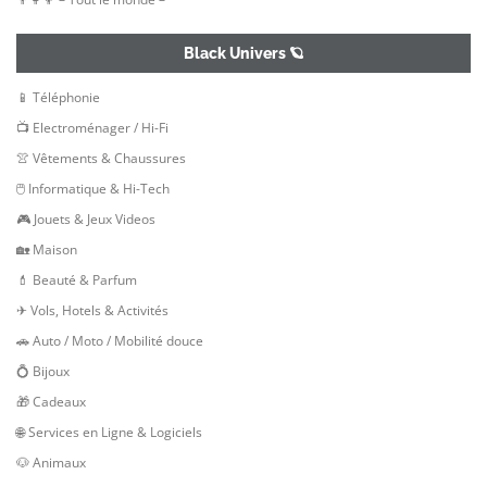
Black Univers 🪐
📱 Téléphonie
📺 Electroménager / Hi-Fi
👚 Vêtements & Chaussures
🖱 Informatique & Hi-Tech
🎮 Jouets & Jeux Videos
🏡 Maison
💄 Beauté & Parfum
✈ Vols, Hotels & Activités
🚗 Auto / Moto / Mobilité douce
💍 Bijoux
🎁 Cadeaux
🌐 Services en Ligne & Logiciels
🐶 Animaux