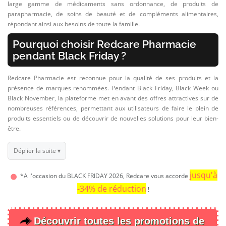
large gamme de médicaments sans ordonnance, de produits de
parapharmacie, de soins de beauté et de compléments alimentaires,
répondant ainsi aux besoins de toute la famille.
Pourquoi choisir Redcare Pharmacie
pendant Black Friday ?
Redcare Pharmacie est reconnue pour la qualité de ses produits et la
présence de marques renommées. Pendant Black Friday, Black Week ou
Black November, la plateforme met en avant des offres attractives sur de
nombreuses références, permettant aux utilisateurs de faire le plein de
produits essentiels ou de découvrir de nouvelles solutions pour leur bien-
être.
Déplier la suite ▾
jusqu'à
*A l'occasion du BLACK FRIDAY 2026, Redcare vous accorde
-34% de réduction
!
Découvrir toutes les promotions de