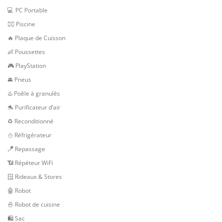
💻 PC Portable
🏊‍♂️ Piscine
🔥 Plaque de Cuisson
👶 Poussettes
🎮 PlayStation
🚘 Pneus
♨️ Poêle à granulés
🐬 Purificateur d’air
♻️ Reconditionné
⛄ Réfrigérateur
🪁 Repassage
📶 Répéteur WiFi
🪟 Rideaux & Stores
🤖 Robot
🍜 Robot de cuisine
🛍 Sac