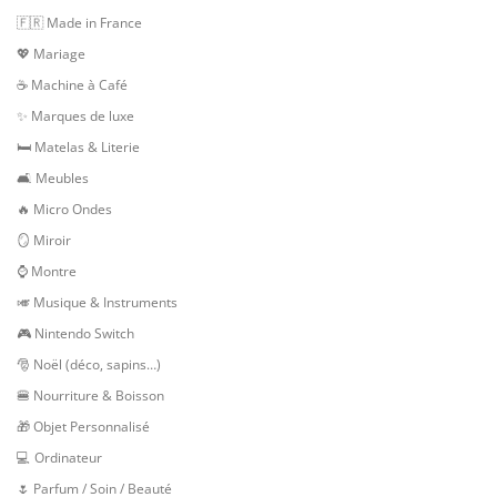
🇫🇷 Made in France
💖 Mariage
☕ Machine à Café
✨ Marques de luxe
🛏 Matelas & Literie
🛋 Meubles
🔥 Micro Ondes
🪞 Miroir
⌚ Montre
🎺 Musique & Instruments
🎮 Nintendo Switch
🎅 Noël (déco, sapins…)
🍔 Nourriture & Boisson
🎁 Objet Personnalisé
💻 Ordinateur
🌷 Parfum / Soin / Beauté