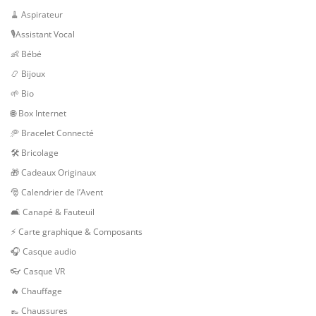
🧹 Aspirateur
🎙Assistant Vocal
👶 Bébé
📿 Bijoux
🌱 Bio
🌐 Box Internet
🥏 Bracelet Connecté
🛠 Bricolage
🎁 Cadeaux Originaux
🎅 Calendrier de l’Avent
🛋️ Canapé & Fauteuil
⚡ Carte graphique & Composants
🎧 Casque audio
👓 Casque VR
🔥 Chauffage
👞 Chaussures