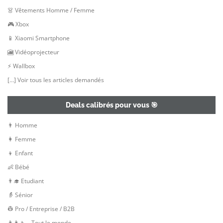
👗 Vêtements Homme / Femme
🎮 Xbox
📱 Xiaomi Smartphone
🎦 Vidéoprojecteur
⚡ Wallbox
[…] Voir tous les articles demandés
Deals calibrés pour vous 🎯
👨 Homme
👩 Femme
👦 Enfant
👶 Bébé
👨‍🎓 Etudiant
👵 Sénior
👷‍ Pro / Entreprise / B2B
👨‍👩‍👦 – Tout le monde –