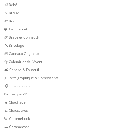
👶 Bébé
📿 Bijoux
🌱 Bio
🌐 Box Internet
🥏 Bracelet Connecté
🛠 Bricolage
🎁 Cadeaux Originaux
🎅 Calendrier de l’Avent
🛋️ Canapé & Fauteuil
⚡ Carte graphique & Composants
🎧 Casque audio
👓 Casque VR
🔥 Chauffage
👞 Chaussures
💻 Chromebook
🕳 Chromecast