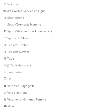
🔞 Sex-Toys
🌐 Sites Web & Service en Ligne
📱 Smartphone
🩲 Sous-Vêtements Homme
🏓 Sport (Vêtements & Accessoires)
🎿 Sports de Glisse
📱 Tablette Tactile
📱 Tablette Surface
🏽 Tapis
🏃🏻 Tapis de course
🛴 Trottinette
📺 TV
🧳 Valises & Bagagerie
🚴 Velo électrique
👗 Vêtements Homme / Femme
🎮 Xbox