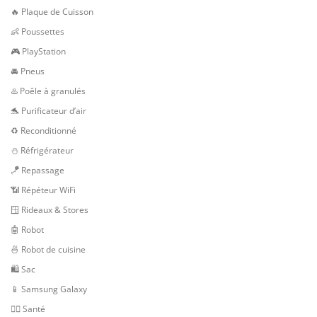
🔥 Plaque de Cuisson
👶 Poussettes
🎮 PlayStation
🚘 Pneus
♨️ Poêle à granulés
🐬 Purificateur d’air
♻️ Reconditionné
⛄ Réfrigérateur
🪁 Repassage
📶 Répéteur WiFi
🪟 Rideaux & Stores
🤖 Robot
🍜 Robot de cuisine
🛍 Sac
📱 Samsung Galaxy
👨‍⚕️ Santé