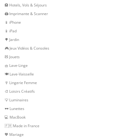
🏨 Hotels, Vols & Séjours
🖨 Imprimante & Scanner
📱 iPhone
📱 iPad
🌳 Jardin
🎮 Jeux Vidéos & Consoles
🧸 Jouets
🧺 Lave-Linge
🍽 Lave-Vaisselle
👙 Lingerie Femme
🎨 Loisirs Créatifs
💡 Luminaires
🕶 Lunettes
💻 MacBook
🇫🇷 Made in France
💖 Mariage