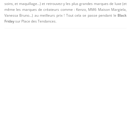
soins, et maquillage…) et retrouvez-y les plus grandes marques de luxe (et
🏡 MAISON
même les marques de créateurs comme : Kenzo, MM6 Maison Margiela,
🚗 AUTO / MOTO / MOBILITÉ URBAINE
Vanessa Bruno…) au meilleurs prix ! Tout cela se passe pendant le
Black
Friday
sur Place des Tendances.
🎁 CADEAUX
✈ VOLS, HOTELS & ACTIVITÉS
💍 BIJOUX
💻 SITES WEB, APPLICATIONS & LOGICIELS
🐶 ANIMAUX
⭐ ARTICLES LES PLUS VENDUS
🔎 RECHERCHE PAR #TAGS & CATÉGORIES
📧 NEWSLETTER
🏷️ TOP 40 DES (+) GROSSES REMISES