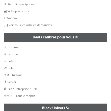
📱 Xiaomi Smartphone
🎦 Vidéoprojecteur
⚡ Wallbox
[…] Voir tous les articles demandés
Deals calibrés pour vous 🎯
👨 Homme
👩 Femme
👦 Enfant
👶 Bébé
👨‍🎓 Etudiant
👵 Sénior
👷‍ Pro / Entreprise / B2B
👨‍👩‍👦 – Tout le monde –
Black Univers 🪐