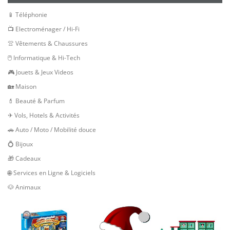
📱 Téléphonie
📺 Electroménager / Hi-Fi
👚 Vêtements & Chaussures
🖱 Informatique & Hi-Tech
🎮 Jouets & Jeux Videos
🏡 Maison
💄 Beauté & Parfum
✈ Vols, Hotels & Activités
🚗 Auto / Moto / Mobilité douce
💍 Bijoux
🎁 Cadeaux
🌐 Services en Ligne & Logiciels
🐶 Animaux