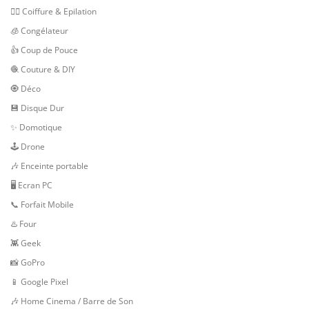
💇‍♀️ Coiffure & Epilation
🧊 Congélateur
👍 Coup de Pouce
🧶 Couture & DIY
🧿 Déco
💾 Disque Dur
✨ Domotique
🕹 Drone
🎶 Enceinte portable
🖥️ Ecran PC
📞 Forfait Mobile
♨️ Four
👾 Geek
📸 GoPro
📱 Google Pixel
🎶 Home Cinema / Barre de Son