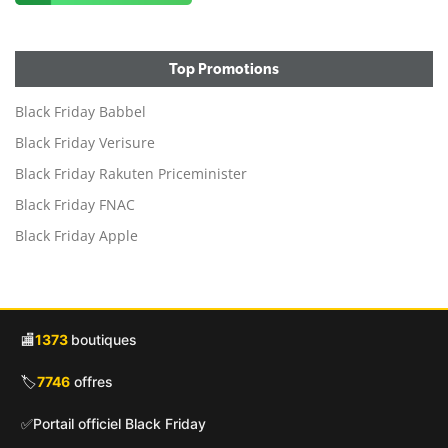
Top Promotions
Black Friday Babbel
Black Friday Verisure
Black Friday Rakuten Priceminister
Black Friday FNAC
Black Friday Apple
🏬
1373
boutiques
🏷️
7746
offres
✅
Portail officiel Black Friday