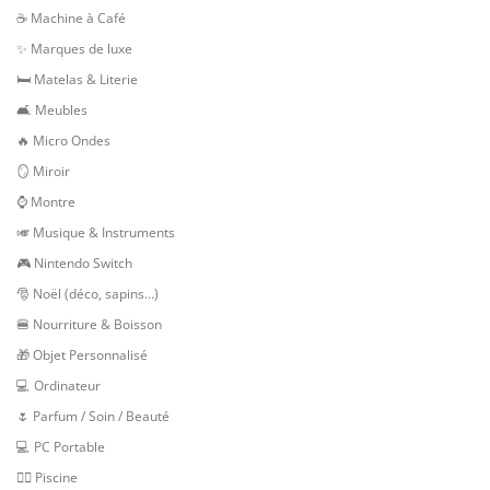
☕ Machine à Café
✨ Marques de luxe
🛏 Matelas & Literie
🛋 Meubles
🔥 Micro Ondes
🪞 Miroir
⌚ Montre
🎺 Musique & Instruments
🎮 Nintendo Switch
🎅 Noël (déco, sapins…)
🍔 Nourriture & Boisson
🎁 Objet Personnalisé
💻 Ordinateur
🌷 Parfum / Soin / Beauté
💻 PC Portable
🏊‍♂️ Piscine