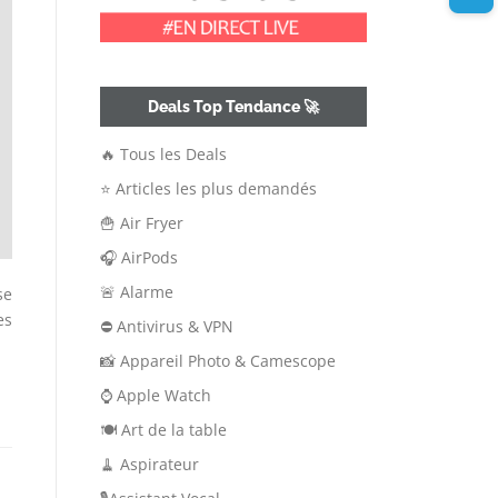
Deals Top Tendance 🚀
🔥 Tous les Deals
⭐ Articles les plus demandés
🍟 Air Fryer
🎧 AirPods
🚨 Alarme
se
es
⛔ Antivirus & VPN
📸 Appareil Photo & Camescope
⌚ Apple Watch
🍽 Art de la table
🧹 Aspirateur