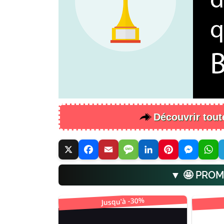
Découvrir tou
▼ 🤩 PROM
Jusqu'à -30%