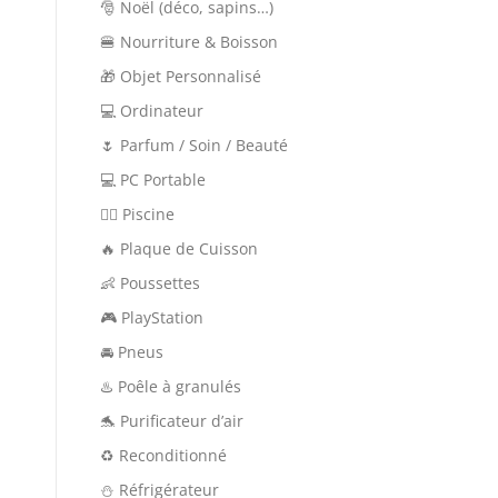
🎅 Noël (déco, sapins…)
🍔 Nourriture & Boisson
🎁 Objet Personnalisé
💻 Ordinateur
🌷 Parfum / Soin / Beauté
💻 PC Portable
🏊‍♂️ Piscine
🔥 Plaque de Cuisson
👶 Poussettes
🎮 PlayStation
🚘 Pneus
♨️ Poêle à granulés
🐬 Purificateur d’air
♻️ Reconditionné
⛄ Réfrigérateur