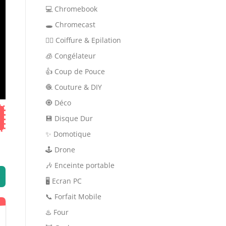
💻 Chromebook
🕳 Chromecast
💇‍♀️ Coiffure & Epilation
🧊 Congélateur
👍 Coup de Pouce
🧶 Couture & DIY
🧿 Déco
💾 Disque Dur
✨ Domotique
🕹 Drone
🎶 Enceinte portable
🖥️ Ecran PC
📞 Forfait Mobile
♨️ Four