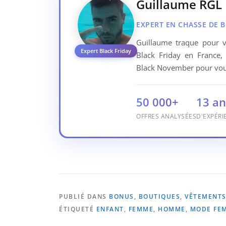
Guillaume RGL
EXPERT EN CHASSE DE 
Guillaume traque pour v
Expert Black Friday
Black Friday en France,
Black November pour vous
50 000+
13 an
OFFRES ANALYSÉES
D'EXPÉRI
PUBLIÉ DANS
BONUS
,
BOUTIQUES
,
VÊTEMENTS
ÉTIQUETÉ
ENFANT
,
FEMME
,
HOMME
,
MODE FE