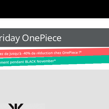
Friday OnePiece
tez de jusqu'à -40% de réduction chez OnePiece !*
uement pendant BLACK November*