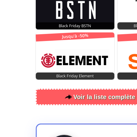
Black Friday BSTN
B
Jusqu'à -50%
Black Friday Element
Voir la liste complète