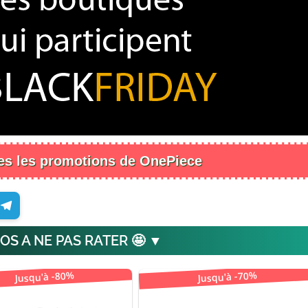
tes les promotions de OnePiece
OS A NE PAS RATER 🤩 ▼
Jusqu'à -80%
Jusqu'à -70%