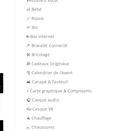
🎙Assistant Vocal
👶 Bébé
📿 Bijoux
🌱 Bio
🌐 Box Internet
🥏 Bracelet Connecté
🛠 Bricolage
🎁 Cadeaux Originaux
🎅 Calendrier de l’Avent
🛋️ Canapé & Fauteuil
⚡ Carte graphique & Composants
🎧 Casque audio
👓 Casque VR
🔥 Chauffage
👞 Chaussures