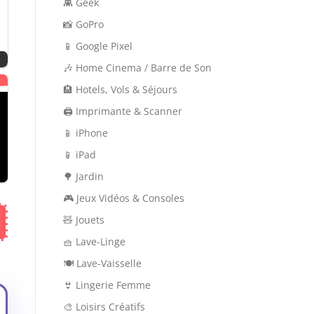
👾 Geek
📸 GoPro
📱 Google Pixel
🎶 Home Cinema / Barre de Son
🏨 Hotels, Vols & Séjours
🖨 Imprimante & Scanner
📱 iPhone
📱 iPad
🌳 Jardin
🎮 Jeux Vidéos & Consoles
🧸 Jouets
🧺 Lave-Linge
🍽 Lave-Vaisselle
👙 Lingerie Femme
🎨 Loisirs Créatifs