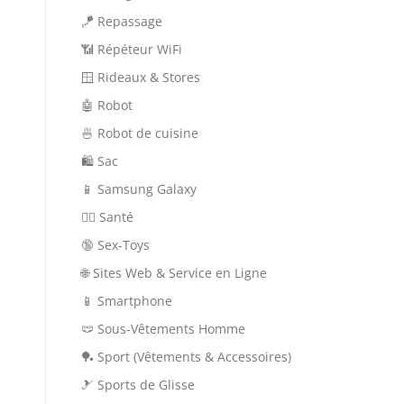
🪁 Repassage
📶 Répéteur WiFi
🪟 Rideaux & Stores
🤖 Robot
🍜 Robot de cuisine
🛍 Sac
📱 Samsung Galaxy
👨‍⚕️ Santé
🔞 Sex-Toys
🌐 Sites Web & Service en Ligne
📱 Smartphone
🩲 Sous-Vêtements Homme
🏓 Sport (Vêtements & Accessoires)
🎿 Sports de Glisse