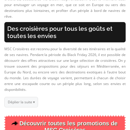
pour envisager un voyage en mer, que ce soit en Europe ou vers des
destinations plus lointaines, et profiter d’un périple à bord de navires de
rêve.
Des croisières pour tous les goûts et
toutes les envies
MSC Croisières est reconnu pour la diversité de ses itinéraires et la qualité
de ses navires. Pendant la période du Black Friday 2026, il est possible de
découvrir des offres attractives sur une large sélection de croisières. On y
trouve souvent des propositions pour des séjours en Méditerranée, en
Europe du Nord, ou encore vers des destinations exotiques à l’autre bout
du monde. Les durées de voyage varient, permettant à chacun de choisir
entre une escapade courte ou un périple plus long, selon ses envies et
disponibilités.
Déplier la suite ▾
Découvrir toutes les promotions de
MSC Croisères