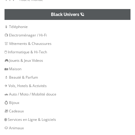
Black Univers 🪐
📱 Téléphonie
📺 Electroménager / Hi-Fi
👚 Vêtements & Chaussures
🖱 Informatique & Hi-Tech
🎮 Jouets & Jeux Videos
🏡 Maison
💄 Beauté & Parfum
✈ Vols, Hotels & Activités
🚗 Auto / Moto / Mobilité douce
💍 Bijoux
🎁 Cadeaux
🌐 Services en Ligne & Logiciels
🐶 Animaux