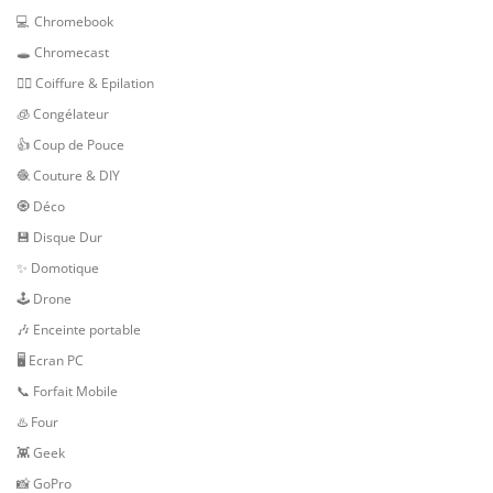
💻 Chromebook
🕳 Chromecast
💇‍♀️ Coiffure & Epilation
🧊 Congélateur
👍 Coup de Pouce
🧶 Couture & DIY
🧿 Déco
💾 Disque Dur
✨ Domotique
🕹 Drone
🎶 Enceinte portable
🖥️ Ecran PC
📞 Forfait Mobile
♨️ Four
👾 Geek
📸 GoPro