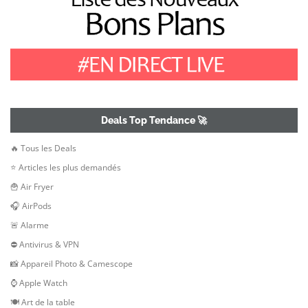
Deals Top Tendance 🚀
🔥 Tous les Deals
⭐ Articles les plus demandés
🍟 Air Fryer
🎧 AirPods
🚨 Alarme
⛔ Antivirus & VPN
📸 Appareil Photo & Camescope
⌚ Apple Watch
🍽 Art de la table