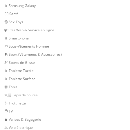
📱 Samsung Galaxy
👨‍⚕️ Santé
🔞 Sex-Toys
🌐 Sites Web & Service en Ligne
📱 Smartphone
🩲 Sous-Vêtements Homme
🏓 Sport (Vêtements & Accessoires)
🎿 Sports de Glisse
📱 Tablette Tactile
📱 Tablette Surface
🏽 Tapis
🏃🏻 Tapis de course
🛴 Trottinette
📺 TV
🧳 Valises & Bagagerie
🚴 Velo électrique