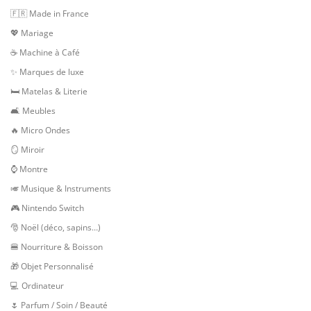
🇫🇷 Made in France
💖 Mariage
☕ Machine à Café
✨ Marques de luxe
🛏 Matelas & Literie
🛋 Meubles
🔥 Micro Ondes
🪞 Miroir
⌚ Montre
🎺 Musique & Instruments
🎮 Nintendo Switch
🎅 Noël (déco, sapins…)
🍔 Nourriture & Boisson
🎁 Objet Personnalisé
💻 Ordinateur
🌷 Parfum / Soin / Beauté