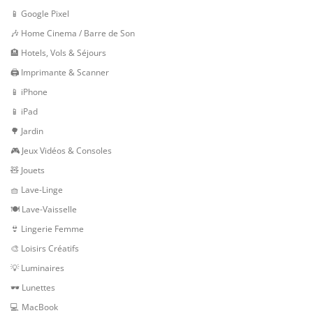
📱 Google Pixel
🎶 Home Cinema / Barre de Son
🏨 Hotels, Vols & Séjours
🖨 Imprimante & Scanner
📱 iPhone
📱 iPad
🌳 Jardin
🎮 Jeux Vidéos & Consoles
🧸 Jouets
🧺 Lave-Linge
🍽 Lave-Vaisselle
👙 Lingerie Femme
🎨 Loisirs Créatifs
💡 Luminaires
🕶 Lunettes
💻 MacBook