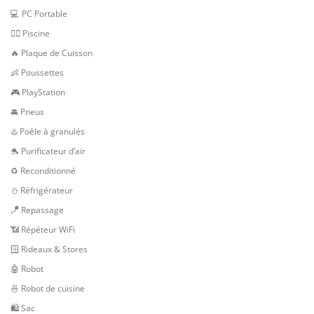
💻 PC Portable
🏊‍♂️ Piscine
🔥 Plaque de Cuisson
👶 Poussettes
🎮 PlayStation
🚘 Pneus
♨️ Poêle à granulés
🐬 Purificateur d’air
♻️ Reconditionné
⛄ Réfrigérateur
🪁 Repassage
📶 Répéteur WiFi
🪟 Rideaux & Stores
🤖 Robot
🍜 Robot de cuisine
🛍 Sac