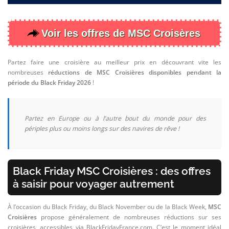
🏡 MAISON
🚗 AUTO / MOTO / MOBILITÉ URBAINE
Voir les offres de MSC Croisères
🎁 CADEAUX
✈ VOLS, HOTELS & ACTIVITÉS
Partez faire une croisière au meilleur prix en découvrant vite les
nombreuses
réductions de MSC Croisières disponibles pendant la
💍 BIJOUX
période du Black Friday 2026
!
💻 SITES WEB, APPLICATIONS & LOGICIELS
🐶 ANIMAUX
Partez en Europe ou à l’autre bout du monde pour des
périples plus ou moins longs sur des navires de rêve !
⭐ ARTICLES LES PLUS VENDUS
🔎 RECHERCHE PAR #TAGS & CATÉGORIES
📧 NEWSLETTER
Black Friday MSC Croisières : des offres
à saisir pour voyager autrement
🏷️ TOP 40 DES (+) GROSSES REMISES
À l’occasion du Black Friday, du Black November ou de la Black Week,
MSC
Croisières
propose généralement de nombreuses réductions sur ses
croisières, accessibles via BlackFridayFrance.com. C’est le moment idéal