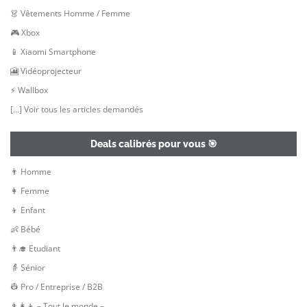
👗 Vêtements Homme / Femme
🎮 Xbox
📱 Xiaomi Smartphone
🎦 Vidéoprojecteur
⚡ Wallbox
[…] Voir tous les articles demandés
Deals calibrés pour vous 🎯
👨 Homme
👩 Femme
👦 Enfant
👶 Bébé
👨‍🎓 Etudiant
👵 Sénior
👷‍ Pro / Entreprise / B2B
👨‍👩‍👦 – Tout le monde –