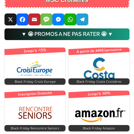
▼ 🤩 PROMOS A NE PAS RATER 🤩 ▼
A partir de 449€/personne
Jusqu'à -15%
Black Friday Croisi Europe
Black Friday Costa Croisières
Inscription Gratuite
Jusqu'à -66%
Black Friday Rencontre Seniors
Black Friday Amazon