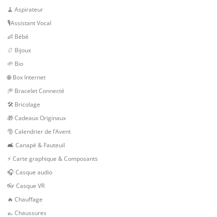
🧹 Aspirateur
🎙Assistant Vocal
👶 Bébé
📿 Bijoux
🌱 Bio
🌐 Box Internet
🥏 Bracelet Connecté
🛠 Bricolage
🎁 Cadeaux Originaux
🎅 Calendrier de l’Avent
🛋️ Canapé & Fauteuil
⚡ Carte graphique & Composants
🎧 Casque audio
👓 Casque VR
🔥 Chauffage
👞 Chaussures