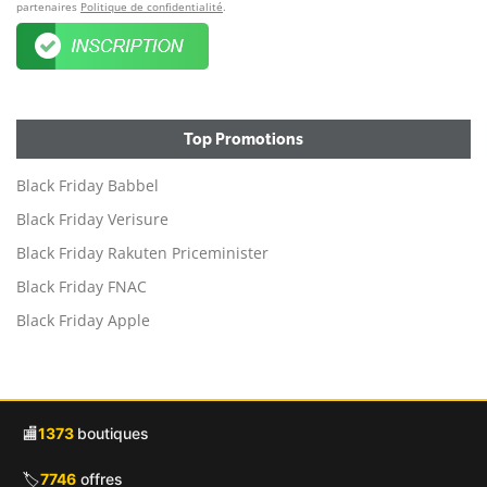
partenaires
Politique de confidentialité
.
Top Promotions
Black Friday Babbel
Black Friday Verisure
Black Friday Rakuten Priceminister
Black Friday FNAC
Black Friday Apple
🏬
1373
boutiques
🏷️
7746
offres