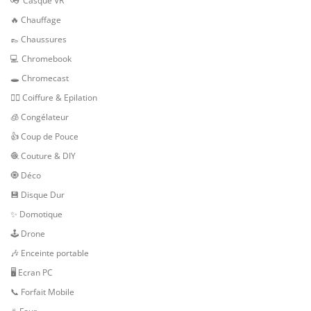
👓 Casque VR
🔥 Chauffage
👞 Chaussures
💻 Chromebook
🕳 Chromecast
💇‍♀️ Coiffure & Epilation
🧊 Congélateur
👍 Coup de Pouce
🧶 Couture & DIY
🧿 Déco
💾 Disque Dur
✨ Domotique
🕹 Drone
🎶 Enceinte portable
🖥️ Ecran PC
📞 Forfait Mobile