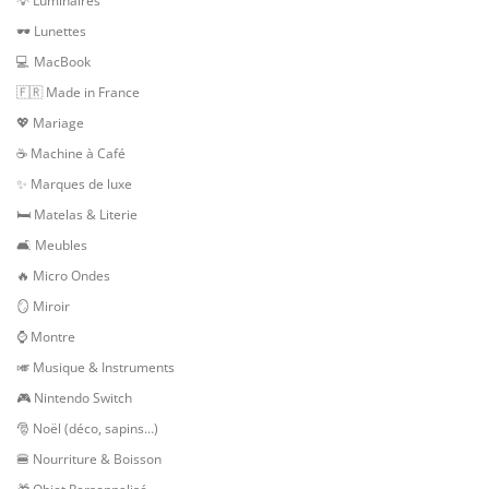
💡 Luminaires
🕶 Lunettes
💻 MacBook
🇫🇷 Made in France
💖 Mariage
☕ Machine à Café
✨ Marques de luxe
🛏 Matelas & Literie
🛋 Meubles
🔥 Micro Ondes
🪞 Miroir
⌚ Montre
🎺 Musique & Instruments
🎮 Nintendo Switch
🎅 Noël (déco, sapins…)
🍔 Nourriture & Boisson