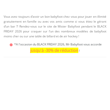
🏡 MAISON
🚗 AUTO / MOTO / MOBILITÉ URBAINE
Vous avez toujours d’avoir un bon babyfoot chez vous pour jouer en illimité
🎁 CADEAUX
gratuitement en famille ou avec vos amis comme si vous étiez le gérant
d’un bar ?! Rendez-vous sur le site de Mister Babyfoot pendant le BLACK
✈ VOLS, HOTELS & ACTIVITÉS
FRIDAY 2026 pour craquer sur l’un des nombreux modèles de babyfoot
moins cher ou sur une table de billard et de air hockey !
💍 BIJOUX
*A l'occasion du BLACK FRIDAY 2026, Mr Babyfoot vous accorde
💻 SITES WEB, APPLICATIONS & LOGICIELS
jusqu'à -30% de réduction
!
🐶 ANIMAUX
⭐ ARTICLES LES PLUS VENDUS
🔎 RECHERCHE PAR #TAGS & CATÉGORIES
📧 NEWSLETTER
🏷️ TOP 40 DES (+) GROSSES REMISES