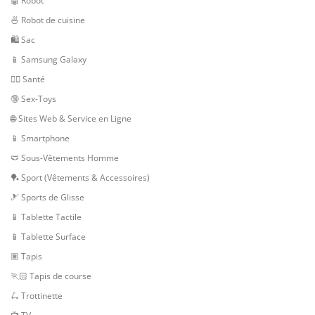
🤖 Robot
🍜 Robot de cuisine
🛍 Sac
📱 Samsung Galaxy
👨‍⚕️ Santé
🔞 Sex-Toys
🌐 Sites Web & Service en Ligne
📱 Smartphone
🩲 Sous-Vêtements Homme
🏓 Sport (Vêtements & Accessoires)
🎿 Sports de Glisse
📱 Tablette Tactile
📱 Tablette Surface
🏽 Tapis
🏃🏻 Tapis de course
🛴 Trottinette