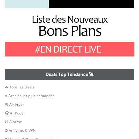
Deals Top Tendance 🚀
🔥 Tous les Deals
⭐ Articles les plus demandés
🍟 Air Fryer
🎧 AirPods
🚨 Alarme
⛔ Antivirus & VPN