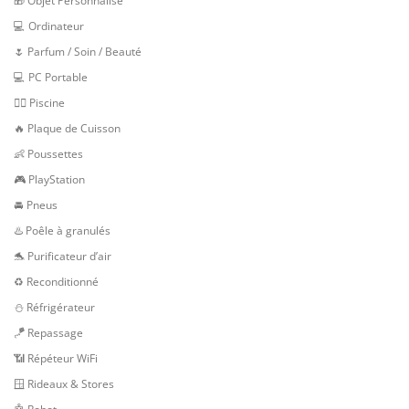
🎁 Objet Personnalisé
💻 Ordinateur
🌷 Parfum / Soin / Beauté
💻 PC Portable
🏊‍♂️ Piscine
🔥 Plaque de Cuisson
👶 Poussettes
🎮 PlayStation
🚘 Pneus
♨️ Poêle à granulés
🐬 Purificateur d’air
♻️ Reconditionné
⛄ Réfrigérateur
🪁 Repassage
📶 Répéteur WiFi
🪟 Rideaux & Stores