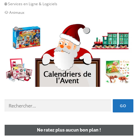
🌐 Services en Ligne & Logiciels
🐶 Animaux
Chercher un deal :
Ne ratez plus aucun bon plan !