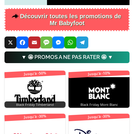
Découvrir toutes les promotions de
Mr Babyfoot
▼ 🤩 PROMOS A NE PAS RATER 🤩 ▼
Jusqu'à -50%
Jusqu'à -10%
Black Friday Timberland
Black Friday Mont Blanc
Jusqu'à -30%
Jusqu'à -30%