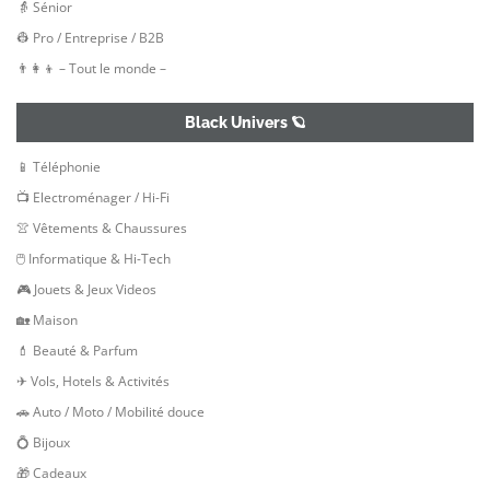
👵 Sénior
👷‍ Pro / Entreprise / B2B
👨‍👩‍👦 – Tout le monde –
Black Univers 🪐
📱 Téléphonie
📺 Electroménager / Hi-Fi
👚 Vêtements & Chaussures
🖱 Informatique & Hi-Tech
🎮 Jouets & Jeux Videos
🏡 Maison
💄 Beauté & Parfum
✈ Vols, Hotels & Activités
🚗 Auto / Moto / Mobilité douce
💍 Bijoux
🎁 Cadeaux