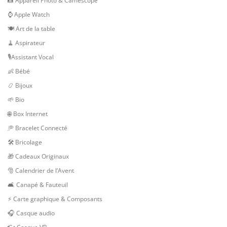
📸 Appareil Photo & Camescope
⌚ Apple Watch
🍽 Art de la table
🧹 Aspirateur
🎙Assistant Vocal
👶 Bébé
📿 Bijoux
🌱 Bio
🌐 Box Internet
🥏 Bracelet Connecté
🛠 Bricolage
🎁 Cadeaux Originaux
🎅 Calendrier de l’Avent
🛋️ Canapé & Fauteuil
⚡ Carte graphique & Composants
🎧 Casque audio