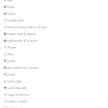
♨️ Four
👾 Geek
📸 GoPro
📱 Google Pixel
🎶 Home Cinema / Barre de Son
🏨 Hotels, Vols & Séjours
🖨 Imprimante & Scanner
📱 iPhone
📱 iPad
🌳 Jardin
🎮 Jeux Vidéos & Consoles
🧸 Jouets
🧺 Lave-Linge
🍽 Lave-Vaisselle
👙 Lingerie Femme
🎨 Loisirs Créatifs