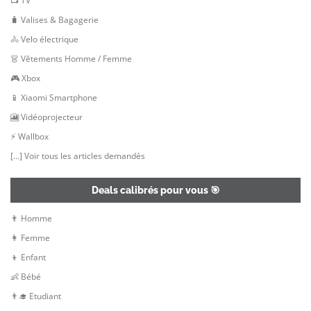
📺 TV
🧳 Valises & Bagagerie
🚴 Velo électrique
👗 Vêtements Homme / Femme
🎮 Xbox
📱 Xiaomi Smartphone
🎦 Vidéoprojecteur
⚡ Wallbox
[…] Voir tous les articles demandés
Deals calibrés pour vous 🎯
👨 Homme
👩 Femme
👦 Enfant
👶 Bébé
👨‍🎓 Etudiant