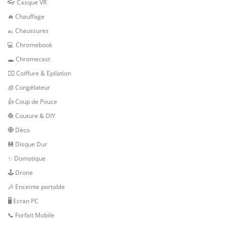
👓 Casque VR
🔥 Chauffage
👞 Chaussures
💻 Chromebook
🕳 Chromecast
💇‍♀️ Coiffure & Epilation
🧊 Congélateur
👍 Coup de Pouce
🧶 Couture & DIY
🧿 Déco
💾 Disque Dur
✨ Domotique
🕹 Drone
🎶 Enceinte portable
🖥️ Ecran PC
📞 Forfait Mobile