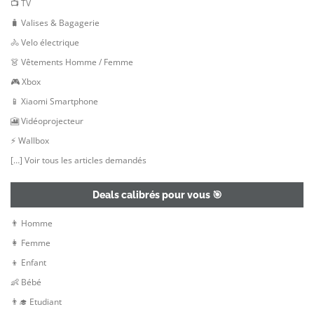
📺 TV
🧳 Valises & Bagagerie
🚴 Velo électrique
👗 Vêtements Homme / Femme
🎮 Xbox
📱 Xiaomi Smartphone
🎦 Vidéoprojecteur
⚡ Wallbox
[…] Voir tous les articles demandés
Deals calibrés pour vous 🎯
👨 Homme
👩 Femme
👦 Enfant
👶 Bébé
👨‍🎓 Etudiant