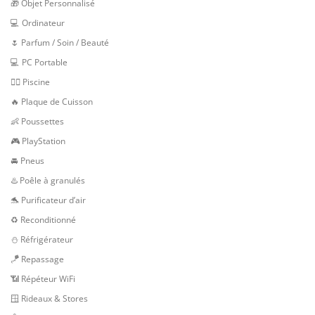
🎁 Objet Personnalisé
💻 Ordinateur
🌷 Parfum / Soin / Beauté
💻 PC Portable
🏊‍♂️ Piscine
🔥 Plaque de Cuisson
👶 Poussettes
🎮 PlayStation
🚘 Pneus
♨️ Poêle à granulés
🐬 Purificateur d’air
♻️ Reconditionné
⛄ Réfrigérateur
🪁 Repassage
📶 Répéteur WiFi
🪟 Rideaux & Stores