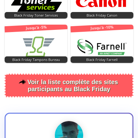
Black Friday Toner Services
Black Friday Canon
Jusqu'à -10%
Jusqu'à -5%
Black Friday Tampons Bureau
Black Friday Farnell
Voir la liste complète des sites
participants au Black Friday