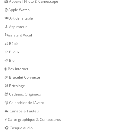
📸 Appareil Photo & Camescope
⌚ Apple Watch
🍽 Art de la table
🧹 Aspirateur
🎙Assistant Vocal
👶 Bébé
📿 Bijoux
🌱 Bio
🌐 Box Internet
🥏 Bracelet Connecté
🛠 Bricolage
🎁 Cadeaux Originaux
🎅 Calendrier de l’Avent
🛋️ Canapé & Fauteuil
⚡ Carte graphique & Composants
🎧 Casque audio