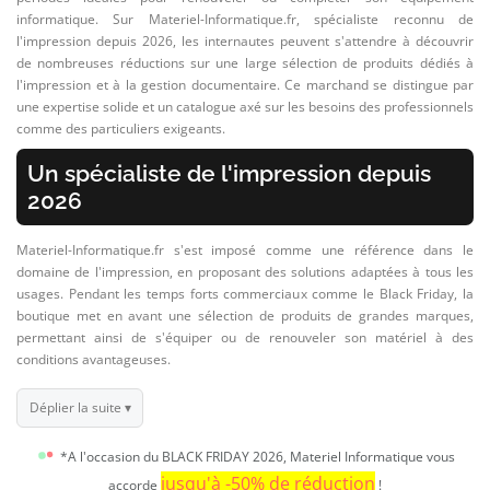
informatique. Sur Materiel-Informatique.fr, spécialiste reconnu de
l'impression depuis 2026, les internautes peuvent s'attendre à découvrir
de nombreuses réductions sur une large sélection de produits dédiés à
l'impression et à la gestion documentaire. Ce marchand se distingue par
une expertise solide et un catalogue axé sur les besoins des professionnels
comme des particuliers exigeants.
Un spécialiste de l'impression depuis
2026
Materiel-Informatique.fr s'est imposé comme une référence dans le
domaine de l'impression, en proposant des solutions adaptées à tous les
usages. Pendant les temps forts commerciaux comme le Black Friday, la
boutique met en avant une sélection de produits de grandes marques,
permettant ainsi de s'équiper ou de renouveler son matériel à des
conditions avantageuses.
Déplier la suite ▾
*A l'occasion du BLACK FRIDAY 2026, Materiel Informatique vous
jusqu'à -50% de réduction
accorde
!