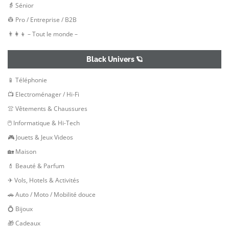
👵 Sénior
👷‍ Pro / Entreprise / B2B
👨‍👩‍👦 – Tout le monde –
Black Univers 🪐
📱 Téléphonie
📺 Electroménager / Hi-Fi
👚 Vêtements & Chaussures
🖱 Informatique & Hi-Tech
🎮 Jouets & Jeux Videos
🏡 Maison
💄 Beauté & Parfum
✈ Vols, Hotels & Activités
🚗 Auto / Moto / Mobilité douce
💍 Bijoux
🎁 Cadeaux