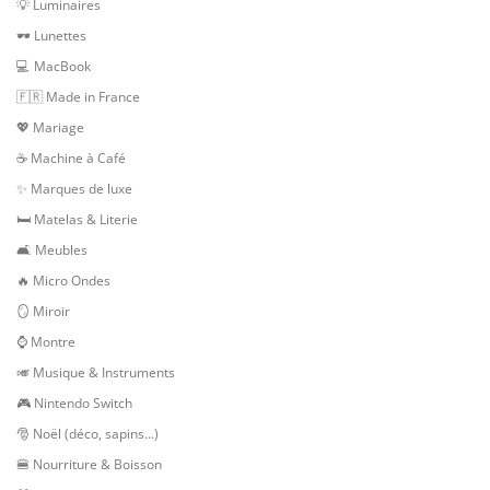
💡 Luminaires
🕶 Lunettes
💻 MacBook
🇫🇷 Made in France
💖 Mariage
☕ Machine à Café
✨ Marques de luxe
🛏 Matelas & Literie
🛋 Meubles
🔥 Micro Ondes
🪞 Miroir
⌚ Montre
🎺 Musique & Instruments
🎮 Nintendo Switch
🎅 Noël (déco, sapins…)
🍔 Nourriture & Boisson