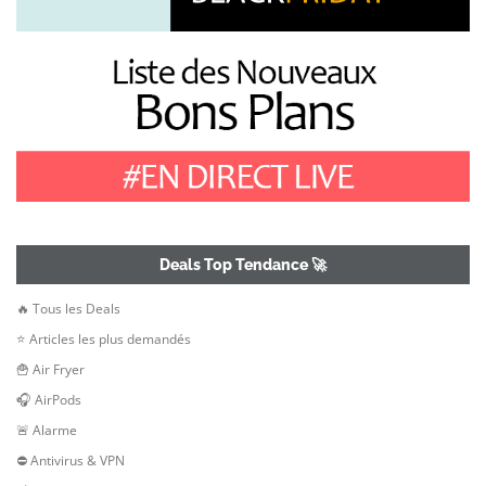
Deals Top Tendance 🚀
🔥 Tous les Deals
⭐ Articles les plus demandés
🍟 Air Fryer
🎧 AirPods
🚨 Alarme
⛔ Antivirus & VPN