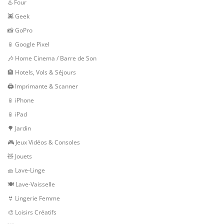
♨️ Four
👾 Geek
📸 GoPro
📱 Google Pixel
🎶 Home Cinema / Barre de Son
🏨 Hotels, Vols & Séjours
🖨 Imprimante & Scanner
📱 iPhone
📱 iPad
🌳 Jardin
🎮 Jeux Vidéos & Consoles
🧸 Jouets
🧺 Lave-Linge
🍽 Lave-Vaisselle
👙 Lingerie Femme
🎨 Loisirs Créatifs