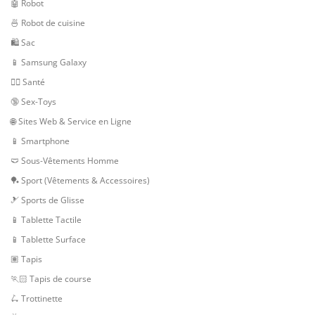
🤖 Robot
🍜 Robot de cuisine
🛍 Sac
📱 Samsung Galaxy
👨‍⚕️ Santé
🔞 Sex-Toys
🌐 Sites Web & Service en Ligne
📱 Smartphone
🩲 Sous-Vêtements Homme
🏓 Sport (Vêtements & Accessoires)
🎿 Sports de Glisse
📱 Tablette Tactile
📱 Tablette Surface
🏽 Tapis
🏃🏻 Tapis de course
🛴 Trottinette