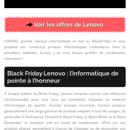
🏡 MAISON
🚗 AUTO / MOTO / MOBILITÉ URBAINE
🎁 CADEAUX
Voir les offres de Lenovo
✈ VOLS, HOTELS & ACTIVITÉS
LENOVO, grande marque informatique se met au BlackFriday et vous
💍 BIJOUX
propose ses nombreux produits informatiques (ordinateurs fixes et
portables, tablettes, écrans…) en vous faisant profiter de nombreuses
💻 SITES WEB, APPLICATIONS & LOGICIELS
réductions !
🐶 ANIMAUX
Black Friday Lenovo : l’informatique de
⭐ ARTICLES LES PLUS VENDUS
pointe à l’honneur
🔎 RECHERCHE PAR #TAGS & CATÉGORIES
À chaque édition du Black Friday, Lenovo s’impose comme une référence
📧 NEWSLETTER
incontournable pour tous ceux qui souhaitent s’équiper en matériel
informatique de qualité. Grande marque reconnue, Lenovo propose
🏷️ TOP 40 DES (+) GROSSES REMISES
généralement une large gamme de produits adaptés à tous les usages, du
particulier à l’entreprise. Pendant le Black Friday, la Black Week ou le Black
November, la boutique met en avant de nombreuses offres sur ses
produits phares, permettant à chacun de s’équiper ou de renouveler son