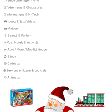
📺 Electroménager / Hi-Fi
👚 Vêtements & Chaussures
🖱 Informatique & Hi-Tech
🎮 Jouets & Jeux Videos
🏡 Maison
💄 Beauté & Parfum
✈ Vols, Hotels & Activités
🚗 Auto / Moto / Mobilité douce
💍 Bijoux
🎁 Cadeaux
🌐 Services en Ligne & Logiciels
🐶 Animaux