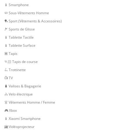
📱 Smartphone
🩲 Sous-Vêtements Homme
🏓 Sport (Vêtements & Accessoires)
🎿 Sports de Glisse
📱 Tablette Tactile
📱 Tablette Surface
🏽 Tapis
🏃🏻 Tapis de course
🛴 Trottinette
📺 TV
🧳 Valises & Bagagerie
🚴 Velo électrique
👗 Vêtements Homme / Femme
🎮 Xbox
📱 Xiaomi Smartphone
🎦 Vidéoprojecteur