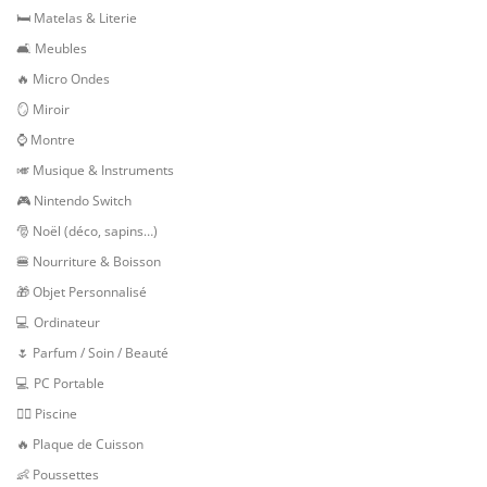
🛏 Matelas & Literie
🛋 Meubles
🔥 Micro Ondes
🪞 Miroir
⌚ Montre
🎺 Musique & Instruments
🎮 Nintendo Switch
🎅 Noël (déco, sapins…)
🍔 Nourriture & Boisson
🎁 Objet Personnalisé
💻 Ordinateur
🌷 Parfum / Soin / Beauté
💻 PC Portable
🏊‍♂️ Piscine
🔥 Plaque de Cuisson
👶 Poussettes