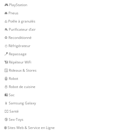
🎮 PlayStation
🚘 Pneus
♨️ Poêle à granulés
🐬 Purificateur d’air
♻️ Reconditionné
⛄ Réfrigérateur
🪁 Repassage
📶 Répéteur WiFi
🪟 Rideaux & Stores
🤖 Robot
🍜 Robot de cuisine
🛍 Sac
📱 Samsung Galaxy
👨‍⚕️ Santé
🔞 Sex-Toys
🌐 Sites Web & Service en Ligne