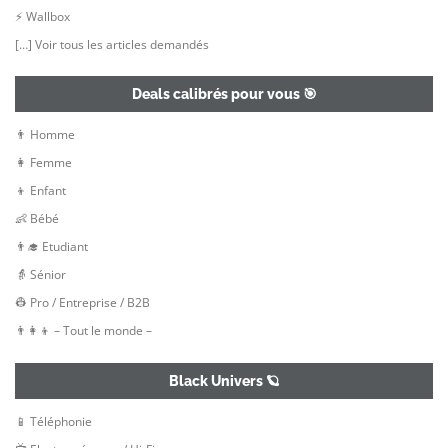
⚡ Wallbox
[…] Voir tous les articles demandés
Deals calibrés pour vous 🎯
👨 Homme
👩 Femme
👦 Enfant
👶 Bébé
👨‍🎓 Etudiant
👵 Sénior
👷‍ Pro / Entreprise / B2B
👨‍👩‍👦 – Tout le monde –
Black Univers 🪐
📱 Téléphonie