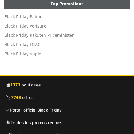
Top Promotions
Black Friday Babbel
Black Friday Verisure
Black Friday Rakuten Priceminister
Black Friday FNAC
Black Friday Apple
🏬
1373
boutiques
🏷️
7746
offres
✅
Portail officiel Black Friday
🛍️
Toutes les promos réunies