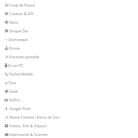
👍 Coup de Pouce
🧶 Couture & DIY
🧿 Déco
💾 Disque Dur
✨ Domotique
🕹 Drone
🎶 Enceinte portable
🖥️ Ecran PC
📞 Forfait Mobile
♨️ Four
👾 Geek
📸 GoPro
📱 Google Pixel
🎶 Home Cinema / Barre de Son
🏨 Hotels, Vols & Séjours
🖨 Imprimante & Scanner