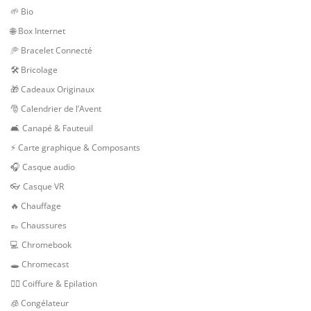
🌱 Bio
🌐 Box Internet
🥏 Bracelet Connecté
🛠 Bricolage
🎁 Cadeaux Originaux
🎅 Calendrier de l’Avent
🛋️ Canapé & Fauteuil
⚡ Carte graphique & Composants
🎧 Casque audio
👓 Casque VR
🔥 Chauffage
👞 Chaussures
💻 Chromebook
🕳 Chromecast
💇‍♀️ Coiffure & Epilation
🧊 Congélateur