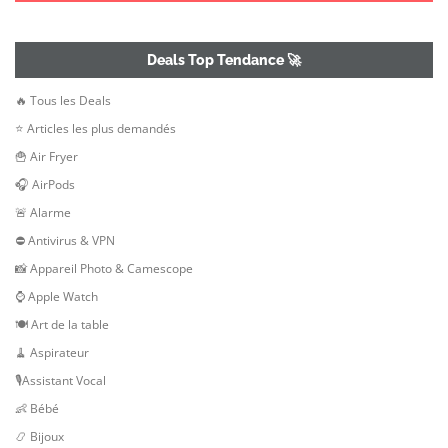
Deals Top Tendance 🚀
🔥 Tous les Deals
⭐ Articles les plus demandés
🍟 Air Fryer
🎧 AirPods
🚨 Alarme
⛔ Antivirus & VPN
📸 Appareil Photo & Camescope
⌚ Apple Watch
🍽 Art de la table
🧹 Aspirateur
🎙Assistant Vocal
👶 Bébé
📿 Bijoux