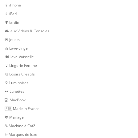
📱 iPhone
📱 iPad
🌳 Jardin
🎮 Jeux Vidéos & Consoles
🧸 Jouets
🧺 Lave-Linge
🍽 Lave-Vaisselle
👙 Lingerie Femme
🎨 Loisirs Créatifs
💡 Luminaires
🕶 Lunettes
💻 MacBook
🇫🇷 Made in France
💖 Mariage
☕ Machine à Café
✨ Marques de luxe