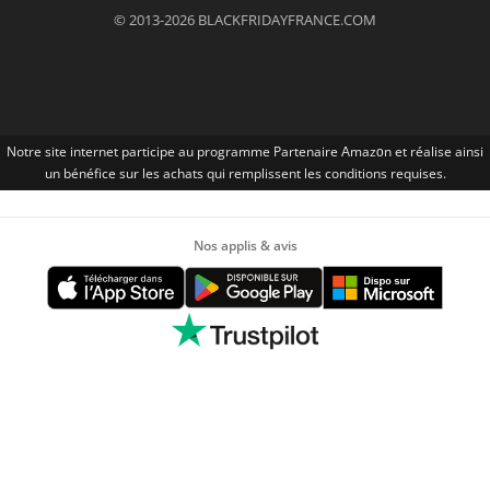
© 2013-2026 BLACKFRIDAYFRANCE.COM
Notre site internet participe au programme Partenaire Αmazοn et réalise ainsi
un bénéfice sur les achats qui remplissent les conditions requises.
Nos applis & avis