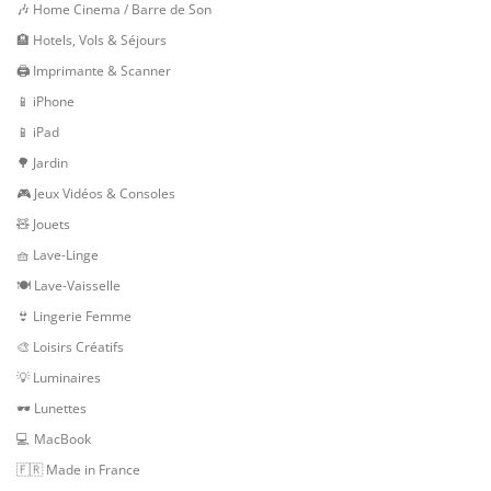
🎶 Home Cinema / Barre de Son
🏨 Hotels, Vols & Séjours
🖨 Imprimante & Scanner
📱 iPhone
📱 iPad
🌳 Jardin
🎮 Jeux Vidéos & Consoles
🧸 Jouets
🧺 Lave-Linge
🍽 Lave-Vaisselle
👙 Lingerie Femme
🎨 Loisirs Créatifs
💡 Luminaires
🕶 Lunettes
💻 MacBook
🇫🇷 Made in France