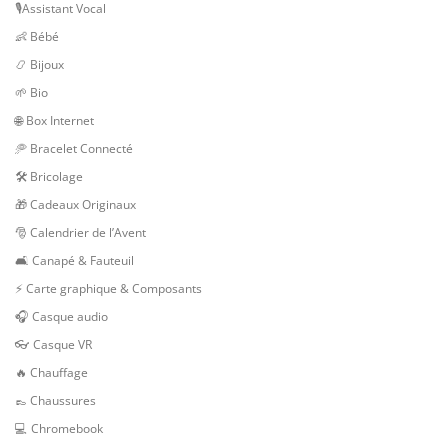
🎙Assistant Vocal
👶 Bébé
📿 Bijoux
🌱 Bio
🌐 Box Internet
🥏 Bracelet Connecté
🛠 Bricolage
🎁 Cadeaux Originaux
🎅 Calendrier de l’Avent
🛋️ Canapé & Fauteuil
⚡ Carte graphique & Composants
🎧 Casque audio
👓 Casque VR
🔥 Chauffage
👞 Chaussures
💻 Chromebook