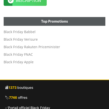
Top Promotions
Black Friday Babbel
Black Friday Verisure
Black Friday Rakuten Priceminister
Black Friday FNAC
Black Friday Apple
🏬
1373
boutiques
🏷️
7746
offres
✅
Portail officiel Black Friday