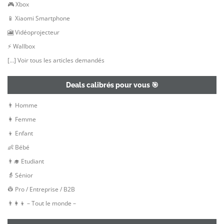
🎮 Xbox
📱 Xiaomi Smartphone
🎦 Vidéoprojecteur
⚡ Wallbox
[…] Voir tous les articles demandés
Deals calibrés pour vous 🎯
👨 Homme
👩 Femme
👦 Enfant
👶 Bébé
👨‍🎓 Etudiant
👵 Sénior
👷‍ Pro / Entreprise / B2B
👨‍👩‍👦 – Tout le monde –