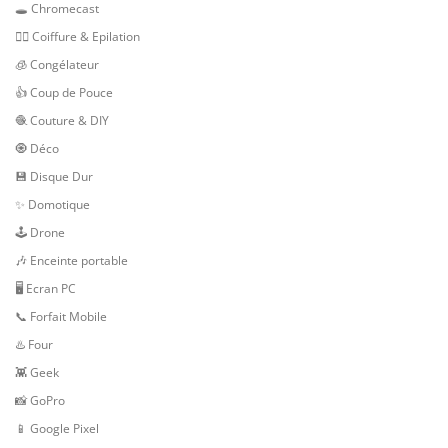
🕳 Chromecast
💇‍♀️ Coiffure & Epilation
🧊 Congélateur
👍 Coup de Pouce
🧶 Couture & DIY
🧿 Déco
💾 Disque Dur
✨ Domotique
🕹 Drone
🎶 Enceinte portable
🖥️ Ecran PC
📞 Forfait Mobile
♨️ Four
👾 Geek
📸 GoPro
📱 Google Pixel