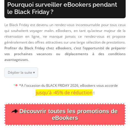
Pourquoi surveiller eBookers pendant
le Black Friday ?
Le Black Friday est devenu un rendez-vous incontournable pour tous ceux
qui souhaitent voyager malin. eBookers, en tant qu’acteur majeur de la
réservation en ligne, ne manque jamais ce rendez-vous et propose
généralement des offres attractives sur une large sélection de prestations.
Profiter du Black Friday chez eBookers, c’est l’opportunité de préparer
vos prochaines vacances ou déplacements à des conditions
avantageuses.
Déplier la suite ▾
*A l'occasion du BLACK FRIDAY 2026, eBookers vous accorde
jusqu'à -45% de réduction
!
Découvrir toutes les promotions de
eBookers