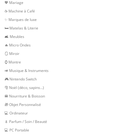
💖 Mariage
☕ Machine à Café
✨ Marques de luxe
🛏 Matelas & Literie
🛋 Meubles
🔥 Micro Ondes
🪞 Miroir
⌚ Montre
🎺 Musique & Instruments
🎮 Nintendo Switch
🎅 Noël (déco, sapins…)
🍔 Nourriture & Boisson
🎁 Objet Personnalisé
💻 Ordinateur
🌷 Parfum / Soin / Beauté
💻 PC Portable