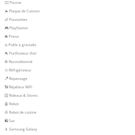
🏊‍♂️ Piscine
🔥 Plaque de Cuisson
👶 Poussettes
🎮 PlayStation
🚘 Pneus
♨️ Poêle à granulés
🐬 Purificateur d’air
♻️ Reconditionné
⛄ Réfrigérateur
🪁 Repassage
📶 Répéteur WiFi
🪟 Rideaux & Stores
🤖 Robot
🍜 Robot de cuisine
🛍 Sac
📱 Samsung Galaxy