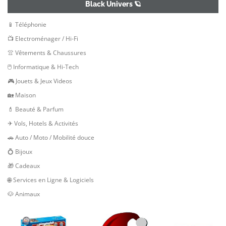
Black Univers 🪐
📱 Téléphonie
📺 Electroménager / Hi-Fi
👚 Vêtements & Chaussures
🖱 Informatique & Hi-Tech
🎮 Jouets & Jeux Videos
🏡 Maison
💄 Beauté & Parfum
✈ Vols, Hotels & Activités
🚗 Auto / Moto / Mobilité douce
💍 Bijoux
🎁 Cadeaux
🌐 Services en Ligne & Logiciels
🐶 Animaux