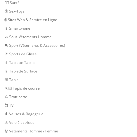
👨‍⚕️ Santé
🔞 Sex-Toys
🌐 Sites Web & Service en Ligne
📱 Smartphone
🩲 Sous-Vêtements Homme
🏓 Sport (Vêtements & Accessoires)
🎿 Sports de Glisse
📱 Tablette Tactile
📱 Tablette Surface
🏽 Tapis
🏃🏻 Tapis de course
🛴 Trottinette
📺 TV
🧳 Valises & Bagagerie
🚴 Velo électrique
👗 Vêtements Homme / Femme